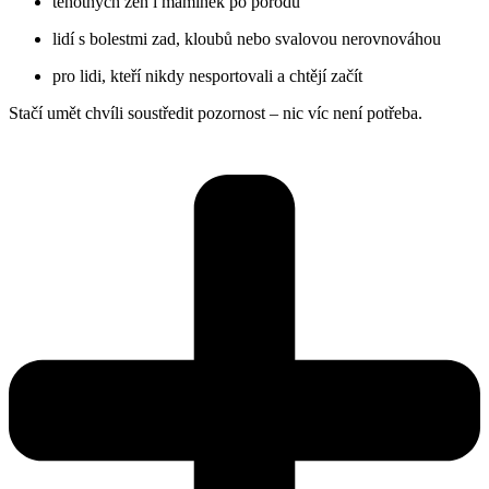
těhotných žen i maminek po porodu
lidí s bolestmi zad, kloubů nebo svalovou nerovnováhou
pro lidi, kteří nikdy nesportovali a chtějí začít
Stačí umět chvíli soustředit pozornost – nic víc není potřeba.