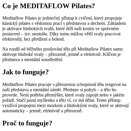
Co je MEDITAFLOW Pilates?
Meditaflow Pilates je jedinečný přístup k cvičení, který propojuje
klasický pilates s vědomou prací s představou a dechem. Základem
je aktivace hlubokých svalů, které drží naši kostru ve správném
postavení – tzv. neutrálu. Díky tomu můžou větší svaly pracovat
efektivněji, bez přetížení a bolestí.
Na rozdíl od běžného posilování tělo při Meditaflow Pilates samo
aktivuje hluboké svaly – přirozeně, jemně a efektivně. Klíčem je
představa a mentální soustředění.
Jak to funguje?
Meditaflow Pilates pracuje s přirozenou schopností těla reagovat na
naši představu a mentální záměr. Představ si pohyb – a tělo ho
provede. Není potřeba přemýšlet, které svaly zapojit nebo v jakém
pořadí. Stačí jasná myšlenka a tělo ví, co má dělat. Tento přístup
využívá propojení mezi mozkem a hlubokými svaly, které se aktivují
automaticky – jemně, efektivně a přirozeně.
Proč to funguje?