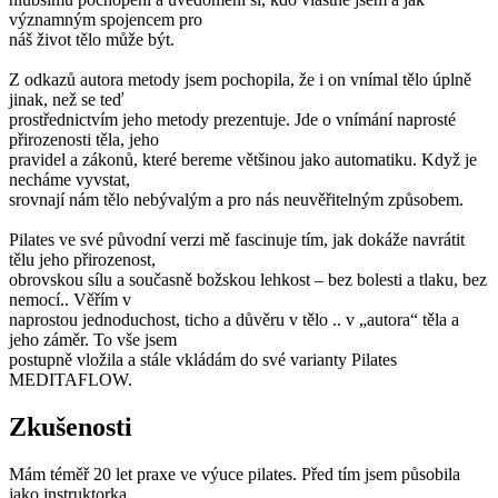
významným spojencem pro
náš život tělo může být.
Z odkazů autora metody jsem pochopila, že i on vnímal tělo úplně
jinak, než se teď
prostřednictvím jeho metody prezentuje. Jde o vnímání naprosté
přirozenosti těla, jeho
pravidel a zákonů, které bereme většinou jako automatiku. Když je
necháme vyvstat,
srovnají nám tělo nebývalým a pro nás neuvěřitelným způsobem.
Pilates ve své původní verzi mě fascinuje tím, jak dokáže navrátit
tělu jeho přirozenost,
obrovskou sílu a současně božskou lehkost – bez bolesti a tlaku, bez
nemocí.. Věřím v
naprostou jednoduchost, ticho a důvěru v tělo .. v „autora“ těla a
jeho záměr. To vše jsem
postupně vložila a stále vkládám do své varianty Pilates
MEDITAFLOW.
Zkušenosti
Mám téměř 20 let praxe ve výuce pilates. Před tím jsem působila
jako instruktorka