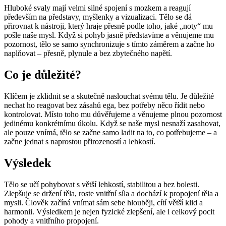
Hluboké svaly mají velmi silné spojení s mozkem a reagují
především na představy, myšlenky a vizualizaci. Tělo se dá
přirovnat k nástroji, který hraje přesně podle toho, jaké „noty“ mu
pošle naše mysl. Když si pohyb jasně představíme a věnujeme mu
pozornost, tělo se samo synchronizuje s tímto záměrem a začne ho
naplňovat – přesně, plynule a bez zbytečného napětí.
Co je důležité?
Klíčem je zklidnit se a skutečně naslouchat svému tělu. Je důležité
nechat ho reagovat bez zásahů ega, bez potřeby něco řídit nebo
kontrolovat. Místo toho mu důvěřujeme a věnujeme plnou pozornost
jedinému konkrétnímu úkolu. Když se naše mysl nesnaží zasahovat,
ale pouze vnímá, tělo se začne samo ladit na to, co potřebujeme – a
začne jednat s naprostou přirozeností a lehkostí.
Výsledek
Tělo se učí pohybovat s větší lehkostí, stabilitou a bez bolesti.
Zlepšuje se držení těla, roste vnitřní síla a dochází k propojení těla a
mysli. Člověk začíná vnímat sám sebe hlouběji, cítí větší klid a
harmonii. Výsledkem je nejen fyzické zlepšení, ale i celkový pocit
pohody a vnitřního propojení.