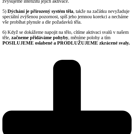
zvyšujeme intenzitu jejich aktivace.
5)
Dýchání je přirozený systém těla
, takže na začátku nevyžaduje
speciální zvýšenou pozornost, spíš jeho jemnou korekci a necháme
vše probíhat plynule a dle požadavků těla.
6) Když se dokážeme napojit na tělo, cítíme aktivaci svalů v našem
těle,
začneme přidáváme pohyby
, měníme polohy a tím
POSILUJEME oslabené a PRODLUŽUJEME zkrácené svaly.