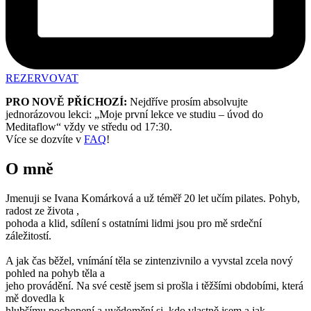
REZERVOVAT
PRO NOVĚ PŘÍCHOZÍ:
Nejdříve prosím absolvujte
jednorázovou lekci: „Moje první lekce ve studiu – úvod do
Meditaflow“ vždy ve středu od 17:30.
Více se dozvíte v
FAQ
!
O mně
Jmenuji se Ivana Komárková a už téměř 20 let učím pilates. Pohyb,
radost ze života ,
pohoda a klid, sdílení s ostatními lidmi jsou pro mě srdeční
záležitostí.
A jak čas běžel, vnímání těla se zintenzivnilo a vyvstal zcela nový
pohled na pohyb těla a
jeho provádění. Na své cestě jsem si prošla i těžšími obdobími, která
mě dovedla k
hlubšímu pochopení a uvědomění si, kdo vlastně jsem a jak