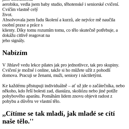
aerobiku, vedla jsem baby studio, těhotenské i seniorské cvičení.
Cvičím vlastně celý
život.
Absolvovala jsem řadu školení a kurzů, ale nejvíce mě naučila
osobní praxe a práce s
klienty. Díky tomu rozumím tomu, co tělo skutečně potřebuje, a
dokážu citlivě reagovat na
jeho signály.
Nabízím
V Jihlavě vedu lekce pilates jak pro jednotlivce, tak pro skupiny.
Cvičení je možné i online, takže si ho můžete užít z pohodlí
domova. Pracuji se ženami, muži, seniory i náctiletými.
Ke každému přistupuji individuálně – ať už jde o začátečníka, nebo
někoho, kdo řeší bolesti zad, diastázu, skoliózu nebo jiné potíže
pohybového aparátu. Pomáhám lidem znovu objevit radost z
pohybu a důvěru ve vlastní tělo.
,,Cítíme se tak mladí, jak mladé se cítí
naše tělo.''